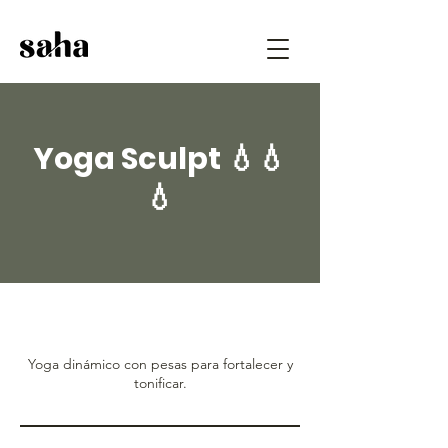
Yoga Sculpt 💧💧
💧
Yoga dinámico con pesas para fortalecer y
tonificar.