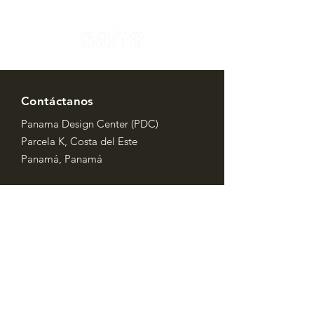
Contáctanos
Panama Design Center (PDC)
Parcela K, Costa del Este
Panamá, Panamá
hello@sahamovement.com
+507 68784478
Horario de Atención
Lu-Vi: 7AM - 7PM
Sa-Do: 9AM - 4 PM